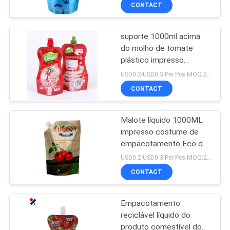
detergente
CONTROLE
CONTACT
DA
suporte 1000ml acima
QUALIDADE
23
do molho de tomate
plástico impresso
Sacos de
CONTACTE-
personalizado malote do
USD0.2-USD0.3 Per Pcs MOQ:20000pcs
empacotamento
bico que empacota
NOS
CONTACT
Doypack
recicláveis
Malote líquido 1000ML
PEÇA
impresso costume de
UMAS
empacotamento Eco do
72
bico do papel de
CITAÇÕES
USD0.2-USD0.3 Per Pcs MOQ:20000pcs
embalagem amigável
Rolo de filme do
CONTACT
MAPA
empacotamento de
Empacotamento
DO
alimento
reciclável líquido do
SITE
produto comestível dos