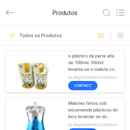
Guangzhou
Yucai
Color
Produtos
Printing
Co.,
Ltd..
All
CASA
Rights
30
Reserved.
Todos os Produtos
Sacos de
PRODUTOS
empacotamento do
o plástico da parte alta
de 100mic 500ml
café
SOBRE
levanta-se o malote com
NÓS
empacotamento do bico
As Negotiated MOQ:20000pcs
CONTACT
44
EXCURSÃO
Sacos de
Malotes feitos sob
DA
encomenda plásticos do
FÁBRICA
empacotamento
bico levantar-se do
malote reusável
As Negotiated MOQ:20000pcs
biodegradáveis