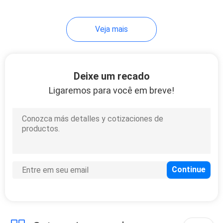
estimação
7
Veja mais
Filme frio do selo
Deixe um recado
Ligaremos para você em breve!
23
empacotamento do
malote do bico