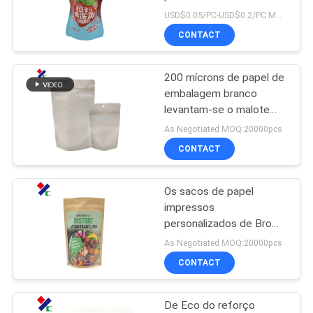
malotes do bico do OEM
USD$0.05/PC-USD$0.2/PC MOQ:20,000pcs
personalizado
CONTACT
PRIVACY
83
POLICY
Levante-se o malote
200 mícrons de papel de
embalagem branco
do zíper
levantam-se o malote
com a janela
As Negotiated MOQ:20000pcs
biodegradável
CONTACT
Os sacos de papel
21
impressos
Empacotamento do
personalizados de Brown
Kraft levantam-se
As Negotiated MOQ:20000pcs
malote da retorta
claramente os malotes
CONTACT
50 mícrons
biodegradáveis
De Eco do reforço