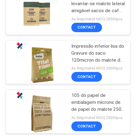
levantar-se malote lateral
amigável sacos de café
18
feitos sob encomenda
As Negotiated MOQ:20000pcs
de 200 gramas com
MALOTE DO PAPEL
CONTACT
válvula
DE EMBALAGEM
Impressão inferior lisa do
Gravure do saco
120micron do malote do
papel de embalagem de
As Negotiated MOQ:20000pcs
folha de alumínio
CONTACT
12
Saco do
105 do papel de
embalagem mícrons de
empacotamento de
de papel do malote 250g
alimentos para
1kg Brown ensacam com
As Negotiated MOQ:20000pcs
a uma válvula da maneira
CONTACT
animais de